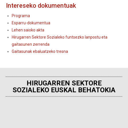
Intereseko dokumentuak
Programa
Esparru-dokumentua
Lehen saioko akta
Hirugarren Sektore Sozialeko funtsezko lanpostu eta
gaitasunen zerrenda
Gaitasunak ebaluatzeko tresna
HIRUGARREN SEKTORE
SOZIALEKO EUSKAL BEHATOKIA