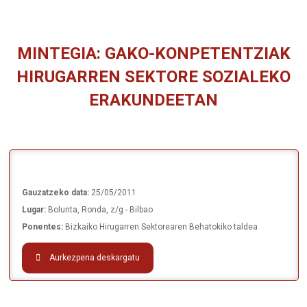
MINTEGIA: GAKO-KONPETENTZIAK
HIRUGARREN SEKTORE SOZIALEKO
ERAKUNDEETAN
You are here:
Gauzatzeko data:
25/05/2011
Lugar:
Bolunta, Ronda, z/g - Bilbao
Ponentes:
Bizkaiko Hirugarren Sektorearen Behatokiko taldea
Aurkezpena deskargatu