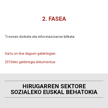
2. FASEA
You are here:
Tresnen doiketa eta informazioaren bilketa
Sartu on-line dagoen galdetegian
2010eko galdetegia dokumentua
HIRUGARREN SEKTORE
SOZIALEKO EUSKAL BEHATOKIA