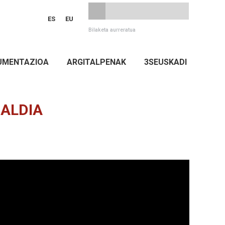
ES
EU
Bilaketa aurreratua
UMENTAZIOA
ARGITALPENAK
3SEUSKADI
ZALDIA