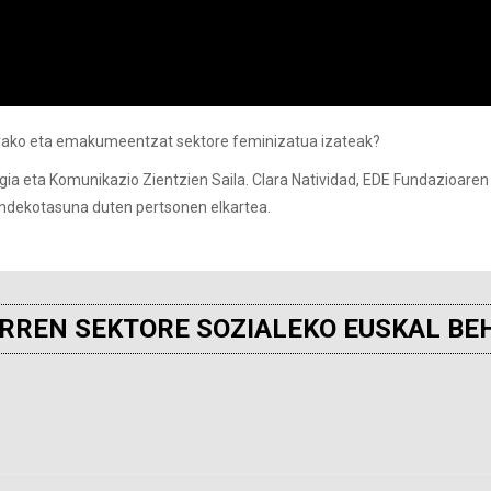
alerako eta emakumeentzat sektore feminizatua izateak?
gia eta Komunikazio Zientzien Saila. Clara Natividad, EDE Fundazioare
endekotasuna duten pertsonen elkartea.
RREN SEKTORE SOZIALEKO EUSKAL BE