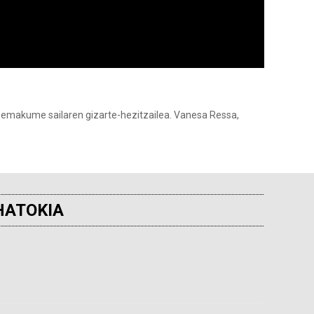
n emakume sailaren gizarte-hezitzailea. Vanesa Ressa,
HATOKIA