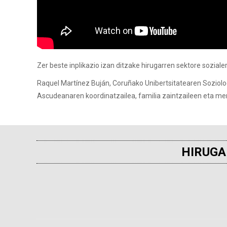
Zer beste inplikazio izan ditzake hirugarren sektore sozi
Raquel Martínez Buján, Coruñako Unibertsitatearen Soziolo
Ascudeanaren koordinatzailea, familia zaintzaileen eta m
HIRUGA