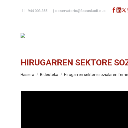
944 003 355
|
observatorio@3seuskadi.eus
HIRUGARREN SEKTORE SOZI
You are here:
Hasiera
Bideoteka
Hirugarren sektore sozialaren femin